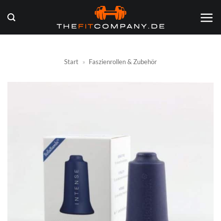
Zum
Inhalt
springen
Start
»
Faszienrollen & Zubehör