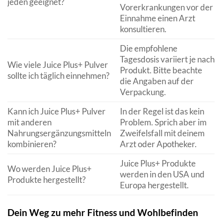
jeden geeignet?
Vorerkrankungen vor der
Einnahme einen Arzt
konsultieren.
Die empfohlene
Tagesdosis variiert je nach
Wie viele Juice Plus+ Pulver
Produkt. Bitte beachte
sollte ich täglich einnehmen?
die Angaben auf der
Verpackung.
Kann ich Juice Plus+ Pulver
In der Regel ist das kein
mit anderen
Problem. Sprich aber im
Nahrungsergänzungsmitteln
Zweifelsfall mit deinem
kombinieren?
Arzt oder Apotheker.
Juice Plus+ Produkte
Wo werden Juice Plus+
werden in den USA und
Produkte hergestellt?
Europa hergestellt.
Dein Weg zu mehr Fitness und Wohlbefinden