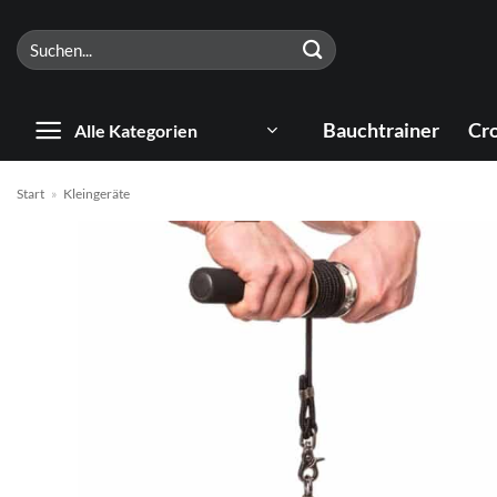
Zum
Suchen
Inhalt
nach:
springen
Bauchtrainer
Cro
Alle Kategorien
Start
»
Kleingeräte