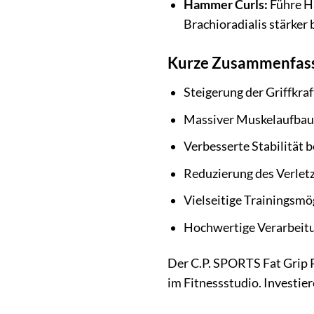
Hammer Curls:
Führe Ha
Brachioradialis stärker
Kurze Zusammenfassu
Steigerung der Griffkraf
Massiver Muskelaufbau
Verbesserte Stabilität 
Reduzierung des Verlet
Vielseitige Trainingsmö
Hochwertige Verarbeitu
Der C.P. SPORTS Fat Grip Pr
im Fitnessstudio. Investie