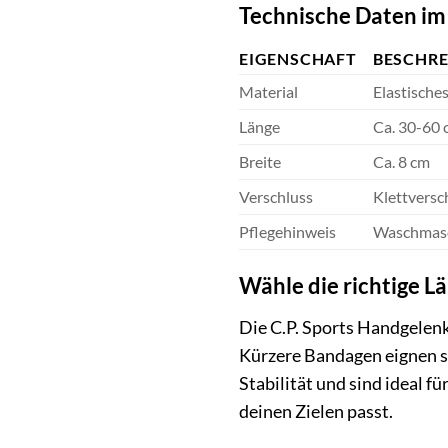
Technische Daten im
EIGENSCHAFT
BESCHR
Material
Elastisch
Länge
Ca. 30-60 
Breite
Ca. 8 cm
Verschluss
Klettversc
Pflegehinweis
Waschmasc
Wähle die richtige L
Die C.P. Sports Handgelenk
Kürzere Bandagen eignen s
Stabilität und sind ideal 
deinen Zielen passt.