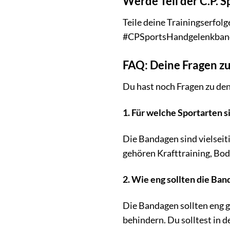
Werde Teil der C.P.
Teile deine Trainingserfol
#CPSportsHandgelenkbandag
FAQ: Deine Fragen z
Du hast noch Fragen zu den
1. Für welche Sportarten 
Die Bandagen sind vielseit
gehören Krafttraining, Bod
2. Wie eng sollten die Ba
Die Bandagen sollten eng ge
behindern. Du solltest in d