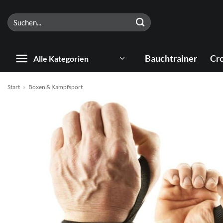
Zum
Suchen
Inhalt
nach:
springen
Bauchtrainer
Cro
Alle Kategorien
Start
»
Boxen & Kampfsport