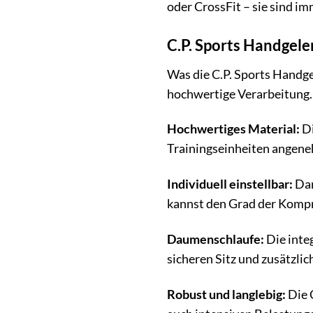
oder CrossFit – sie sind im
C.P. Sports Handgel
Was die C.P. Sports Handg
hochwertige Verarbeitung. 
Hochwertiges Material:
Di
Trainingseinheiten angenehm
Individuell einstellbar:
Dan
kannst den Grad der Kompr
Daumenschlaufe:
Die inte
sicheren Sitz und zusätzlic
Robust und langlebig:
Die 