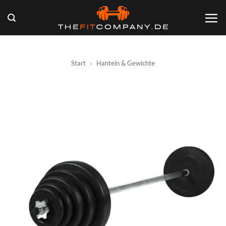
Zum
Inhalt
springen
Start
»
Hanteln & Gewichte