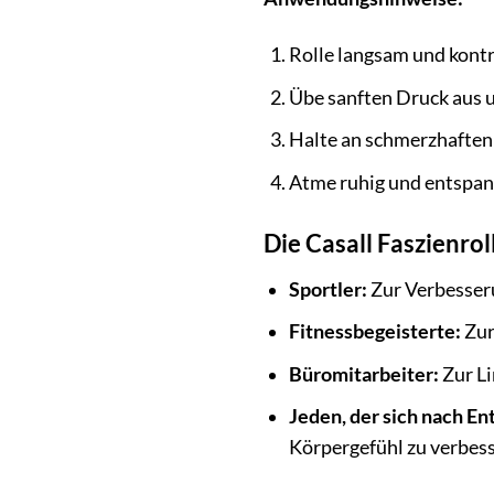
Rolle langsam und kontr
Übe sanften Druck aus u
Halte an schmerzhaften S
Atme ruhig und entspa
Die Casall Faszienrol
Sportler:
Zur Verbesseru
Fitnessbegeisterte:
Zur
Büromitarbeiter:
Zur Li
Jeden, der sich nach E
Körpergefühl zu verbess