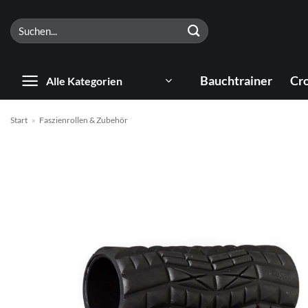
Zum
Suchen
Inhalt
nach:
springen
Bauchtrainer
Cro
Alle Kategorien
Start
»
Faszienrollen & Zubehör