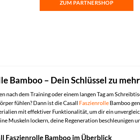
ZUM PARTNERSHOP
lle Bamboo – Dein Schlüssel zu mehr
n nach dem Training oder einem langen Tag am Schreibtisc
örper fühlen? Dann ist die Casall
Faszienrolle
Bamboo genau
ialien mit effektiver Funktionalität, um dir ein unverglei
ine Muskeln lockern, deine Regeneration beschleunigen u
all Faszienrolle Bamboo im Überblick