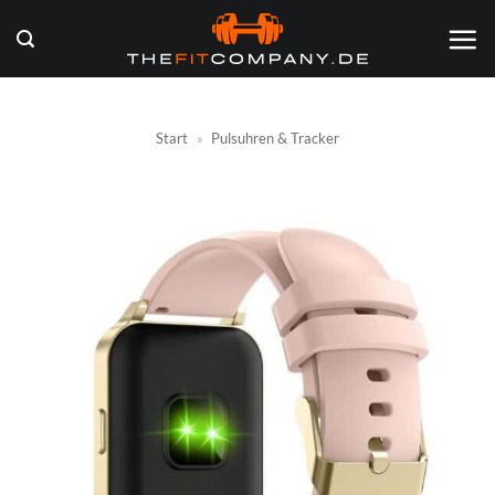
Zum
Inhalt
springen
Start
»
Pulsuhren & Tracker