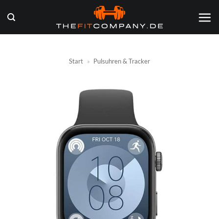
Zum
Inhalt
springen
Start
»
Pulsuhren & Tracker