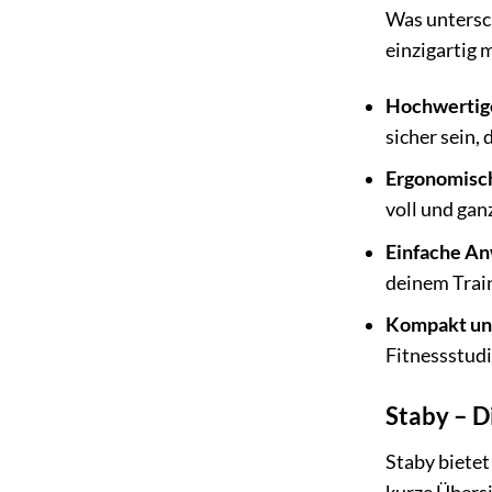
Was untersch
einzigartig 
Hochwertige
sicher sein,
Ergonomisch
voll und gan
Einfache A
deinem Trai
Kompakt und
Fitnessstudi
Staby – D
Staby bietet 