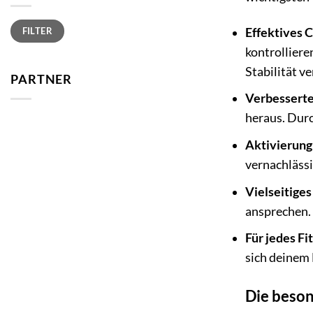
Min.
Max.
FILTER
Effektives C
Preis
Preis
kontrolliere
Stabilität ve
PARTNER
Verbesserte
heraus. Durc
Aktivierung
vernachlässi
Vielseitiges
ansprechen
Für jedes Fi
sich deinem 
Die beso