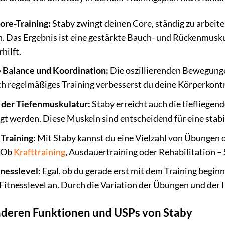
ore-Training:
Staby zwingt deinen Core, ständig zu arbeit
n. Das Ergebnis ist eine gestärkte Bauch- und Rückenmusku
rhilft.
 Balance und Koordination:
Die oszillierenden Bewegunge
h regelmäßiges Training verbesserst du deine Körperkontro
 der Tiefenmuskulatur:
Staby erreicht auch die tiefliege
gt werden. Diese Muskeln sind entscheidend für eine stab
 Training:
Mit Staby kannst du eine Vielzahl von Übungen 
. Ob
Krafttraining
, Ausdauertraining oder Rehabilitation – 
tnesslevel:
Egal, ob du gerade erst mit dem Training beginns
Fitnesslevel an. Durch die Variation der Übungen und der In
nderen Funktionen und USPs von Staby