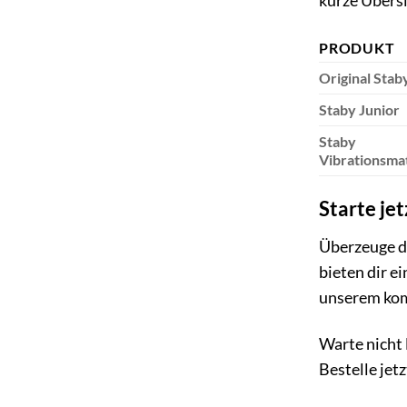
kurze Übersi
PRODUKT
Original Stab
Staby Junior
Staby
Vibrationsma
Starte je
Überzeuge di
bieten dir e
unserem kom
Warte nicht 
Bestelle jet