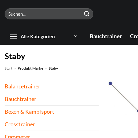
Zum
Suchen
Inhalt
nach:
springen
Bauchtrainer
Cro
Alle Kategorien
Staby
Start
»
Produkt Marke
»
Staby
Balancetrainer
Bauchtrainer
Boxen & Kampfsport
Crosstrainer
Ergometer