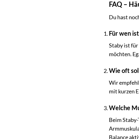
FAQ – Häu
Du hast noch
Für wen is
Staby ist fü
möchten. Ega
Wie oft sol
Wir empfehle
mit kurzen E
Welche Mu
Beim Staby-
Armmuskulat
Balance akti