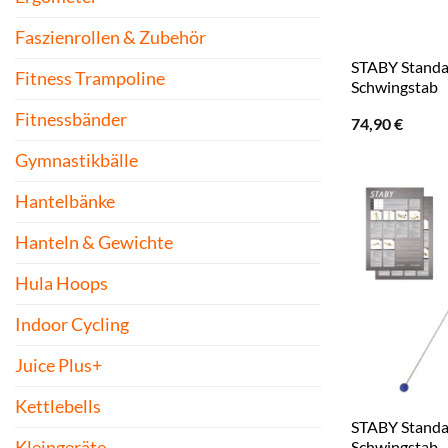
Faszienrollen & Zubehör
STABY Standar
Fitness Trampoline
Schwingstab
Fitnessbänder
74,90
€
Gymnastikbälle
Hantelbänke
Hanteln & Gewichte
Hula Hoops
Indoor Cycling
Juice Plus+
Kettlebells
STABY Standa
Schwingstab
Kleingeräte