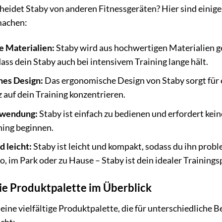
eidet Staby von anderen Fitnessgeräten? Hier sind einig
machen:
 Materialien:
Staby wird aus hochwertigen Materialien gef
 dass dein Staby auch bei intensivem Training lange hält.
es Design:
Das ergonomische Design von Staby sorgt für e
z auf dein Training konzentrieren.
nwendung:
Staby ist einfach zu bedienen und erfordert kei
ning beginnen.
 leicht:
Staby ist leicht und kompakt, sodass du ihn prob
o, im Park oder zu Hause – Staby ist dein idealer Trainings
ie Produktpalette im Überblick
eine vielfältige Produktpalette, die für unterschiedliche Be