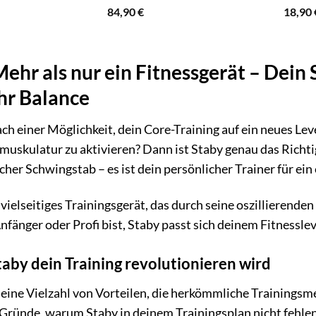
84,90
€
18,90
Mehr als nur ein Fitnessgerät – Dein
hr Balance
ch einer Möglichkeit, dein Core-Training auf ein neues Lev
muskulatur zu aktivieren? Dann ist Staby genau das Richtig
acher Schwingstab – es ist dein persönlicher Trainer für e
n vielseitiges Trainingsgerät, das durch seine oszillieren
Anfänger oder Profi bist, Staby passt sich deinem Fitnessl
by dein Training revolutionieren wird
 eine Vielzahl von Vorteilen, die herkömmliche Trainingsme
Gründe, warum Staby in deinem Trainingsplan nicht fehlen 