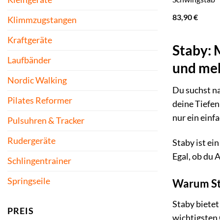
83,90
€
Klimmzugstangen
Kraftgeräte
Staby: 
Laufbänder
und me
Nordic Walking
Du suchst na
Pilates Reformer
deine Tiefen
nur ein einf
Pulsuhren & Tracker
Rudergeräte
Staby ist ei
Egal, ob du 
Schlingentrainer
Springseile
Warum Sta
Staby bietet
PREIS
wichtigsten 