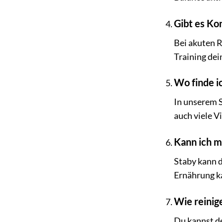
Gibt es Kon
Bei akuten 
Training dei
Wo finde i
In unserem S
auch viele 
Kann ich m
Staby kann 
Ernährung k
Wie reinig
Du kannst d