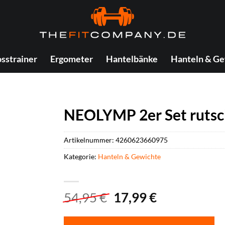
sstrainer
Ergometer
Hantelbänke
Hanteln & Ge
NEOLYMP 2er Set rutsc
Artikelnummer:
4260623660975
Kategorie:
Hanteln & Gewichte
Ursprünglicher
Aktueller
54,95
€
17,99
€
Preis
Preis
war:
ist: