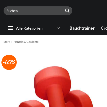
Zum
Suchen
Inhalt
nach:
springen
Bauchtrainer
Cro
Alle Kategorien
Start
»
Hanteln & Gewichte
-65%