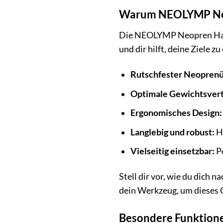
Warum NEOLYMP Neop
Die NEOLYMP Neopren Hante
und dir hilft, deine Ziele z
Rutschfester Neoprenü
Optimale Gewichtsvert
Ergonomisches Design:
Langlebig und robust:
Ho
Vielseitig einsetzbar:
Pe
Stell dir vor, wie du dich
dein Werkzeug, um dieses G
Besondere Funktione