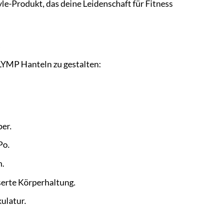
le-Produkt, das deine Leidenschaft für Fitness
t
OLYMP Hanteln zu gestalten:
per.
Po.
n.
serte Körperhaltung.
ulatur.