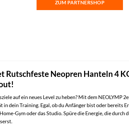
ZUM PARTNERSHOP
54,95 €
17,99 €.
 Rutschfeste Neopren Hanteln 4 KG 
out!
essziele auf ein neues Level zu heben? Mit dem NEOLYMP 2e
 in dein Training. Egal, ob du Anfänger bist oder bereits 
n Home-Gym oder das Studio. Spüre die Energie, die durch 
serst.