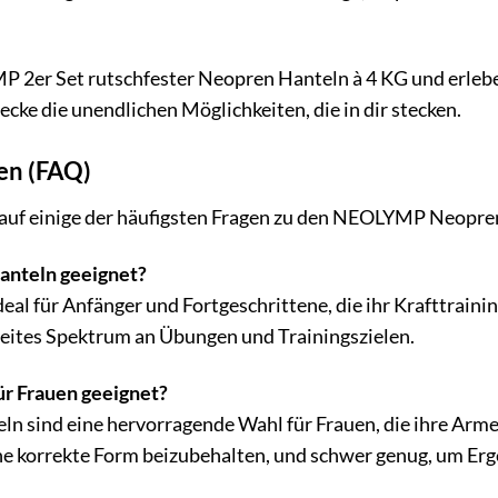
P 2er Set rutschfester Neopren Hanteln à 4 KG und erlebe
cke die unendlichen Möglichkeiten, die in dir stecken.
gen (FAQ)
 auf einige der häufigsten Fragen zu den NEOLYMP Neopre
Hanteln geeignet?
eal für Anfänger und Fortgeschrittene, die ihr Krafttrain
 breites Spektrum an Übungen und Trainingszielen.
ür Frauen geeignet?
ln sind eine hervorragende Wahl für Frauen, die ihre Arme,
ine korrekte Form beizubehalten, und schwer genug, um Erge