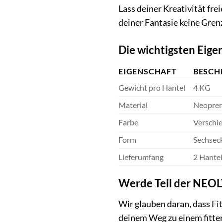
Lass deiner Kreativität f
deiner Fantasie keine Gren
Die wichtigsten Eige
EIGENSCHAFT
BESCH
Gewicht pro Hantel
4 KG
Material
Neopren
Farbe
Verschi
Form
Sechsec
Lieferumfang
2 Hante
Werde Teil der NEO
Wir glauben daran, dass Fit
deinem Weg zu einem fitter