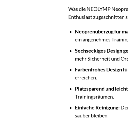
Was die NEOLYMP Neopren H
Enthusiast zugeschnitten s
Neoprenüberzug für m
ein angenehmes Training
Sechseckiges Design g
mehr Sicherheit und Or
Farbenfrohes Design fü
erreichen.
Platzsparend und leicht
Trainingsräumen.
Einfache Reinigung:
Der
sauber bleiben.