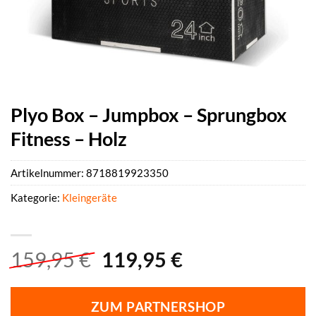
Plyo Box – Jumpbox – Sprungbox
Fitness – Holz
Artikelnummer:
8718819923350
Kategorie:
Kleingeräte
Ursprünglicher
Aktueller
159,95
€
119,95
€
Preis
Preis
war:
ist:
ZUM PARTNERSHOP