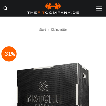
Zum
Inhalt
springen
Start
»
Kleingeräte
-31%