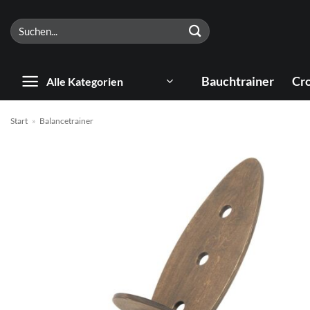
Zum
Suchen
Inhalt
nach:
springen
Bauchtrainer
Cro
Alle Kategorien
Start
»
Balancetrainer