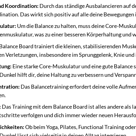
d Koordination:
Durch das ständige Ausbalancieren auf d
ination. Das wirkt sich positiv auf alle deine Bewegungen 
ulatur:
Um die Balance zu halten, muss deine Core-Muskul
nmuskulatur, was zu einer besseren Körperhaltung und w
alance Board trainiert die kleinen, stabilisierenden Mus
n Verletzungen, insbesondere im Sprunggelenk, Knie und i
tung:
Eine starke Core-Muskulatur und eine gute Balance s
Dunkel hilft dir, deine Haltung zu verbessern und Verspa
tration:
Das Balancetraining erfordert deine volle Aufme
en.
:
Das Training mit dem Balance Board ist alles andere als
tschritte verfolgen und dich immer wieder neuen Herausfo
ichkeiten:
Ob beim Yoga, Pilates, Functional Training ode
unkel lässt sich vielseitig in deinen Alltag integrieren.