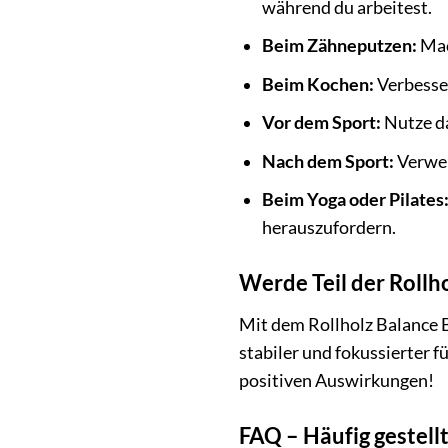
während du arbeitest.
Beim Zähneputzen:
Mac
Beim Kochen:
Verbesser
Vor dem Sport:
Nutze da
Nach dem Sport:
Verwen
Beim Yoga oder Pilates
herauszufordern.
Werde Teil der Roll
Mit dem Rollholz Balance Bo
stabiler und fokussierter f
positiven Auswirkungen!
FAQ – Häufig gestell