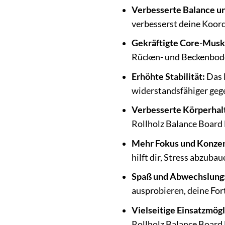
Verbesserte Balance un
verbesserst deine Koord
Gekräftigte Core-Musk
Rücken- und Beckenbode
Erhöhte Stabilität:
Das B
widerstandsfähiger gege
Verbesserte Körperhal
Rollholz Balance Board 
Mehr Fokus und Konzen
hilft dir, Stress abzubau
Spaß und Abwechslung
ausprobieren, deine For
Vielseitige Einsatzmögl
Rollholz Balance Board D