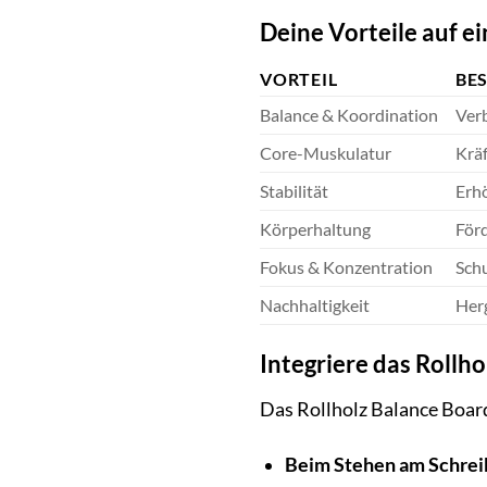
Deine Vorteile auf ei
VORTEIL
BE
Balance & Koordination
Ver
Core-Muskulatur
Krä
Stabilität
Erhö
Körperhaltung
Förd
Fokus & Konzentration
Schu
Nachhaltigkeit
Herg
Integriere das Rollh
Das Rollholz Balance Board 
Beim Stehen am Schrei