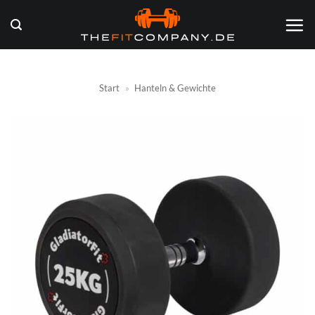
Zum
Inhalt
springen
Start
»
Hanteln & Gewichte