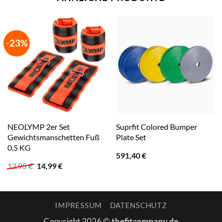
-23%
NEOLYMP 2er Set
Suprfit Colored Bumper
Gewichtsmanschetten Fuß
Plate Set
0,5 KG
591,40
€
Ursprünglicher
Aktueller
12,95
€
14,99
€
Preis
Preis
war:
ist:
12,95 €
14,99 €.
IMPRESSUM
DATENSCHUTZ
Copyright 2026 ©
thefitcompany.de