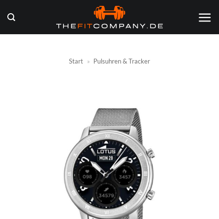
Zum
Inhalt
springen
Start
»
Pulsuhren & Tracker