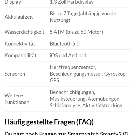
Display
1.3 Zoll Farbdisplay
Bis zu 7 Tage (abhängig von der
Akkulaufzeit
Nutzung)
Wasserdichtigkeit
5 ATM (bis zu 50 Meter)
Konnektivität
Bluetooth 5.0
Kompatibilität
iOS und Android
Herzfrequenzsensor,
Sensoren
Beschleunigungsmesser, Gyroskop,
GPS
Benachrichtigungen,
Weitere
Musiksteuerung, Atemübungen,
Funktionen
Schlafanalyse, Aktivitätstracking
Häufig gestellte Fragen (FAQ)
Du hast noch Fragen zur Smartwatch Smarty2.0?