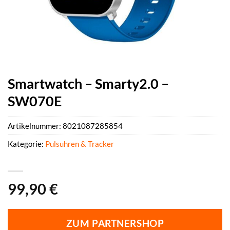
Smartwatch – Smarty2.0 –
SW070E
Artikelnummer:
8021087285854
Kategorie:
Pulsuhren & Tracker
99,90
€
ZUM PARTNERSHOP