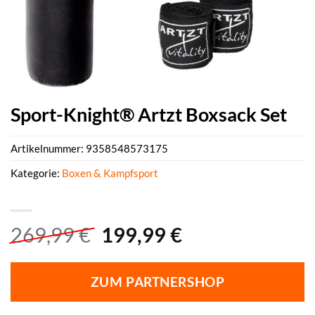
Sport-Knight® Artzt Boxsack Set
Artikelnummer:
9358548573175
Kategorie:
Boxen & Kampfsport
Ursprünglicher
Aktueller
269,99
€
199,99
€
Preis
Preis
war:
ist:
ZUM PARTNERSHOP
269,99 €
199,99 €.