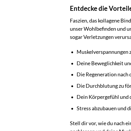
Entdecke die Vorteil
Faszien, das kollagene Bin
unser Wohlbefinden und un
sogar Verletzungen verursa
Muskelverspannungen zu
Deine Beweglichkeit und
Die Regeneration nach 
Die Durchblutung zu fö
Dein Körpergefühl und 
Stress abzubauen und d
Stell dir vor, wie du nach