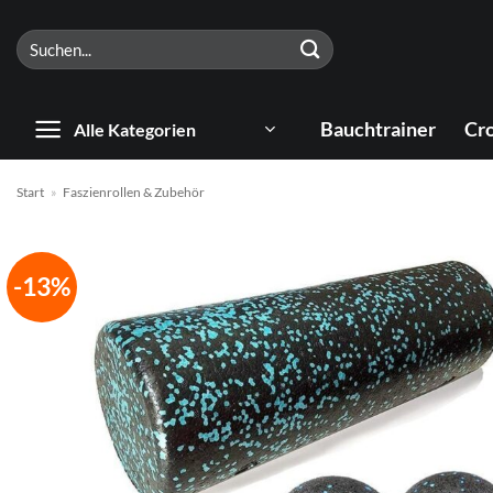
Zum
Suchen
Inhalt
nach:
springen
Bauchtrainer
Cro
Alle Kategorien
Start
»
Faszienrollen & Zubehör
-13%