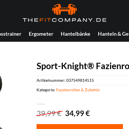
sstrainer
Ergometer
Hantelbänke
Hanteln & Ge
Sport-Knight® Fazienro
Artikelnummer:
037549814515
Kategorie:
Faszienrollen & Zubehör
Ursprünglicher
Aktueller
39,99
€
34,99
€
Preis
Preis
war:
ist: