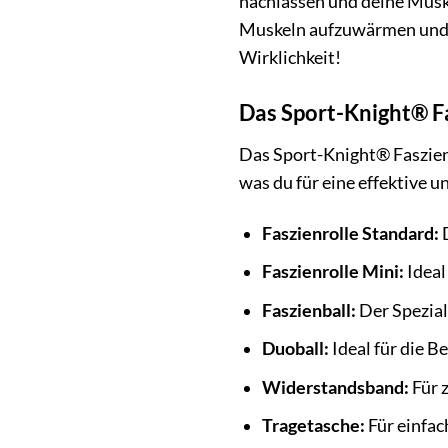
nachlassen und deine Muske
Muskeln aufzuwärmen und d
Wirklichkeit!
Das Sport-Knight® Fa
Das Sport-Knight® Faszienro
was du für eine effektive 
Faszienrolle Standard:
D
Faszienrolle Mini:
Ideal
Faszienball:
Der Spezial
Duoball:
Ideal für die B
Widerstandsband:
Für 
Tragetasche:
Für einfac