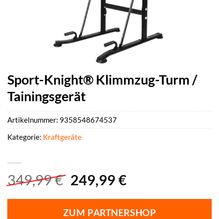
Sport-Knight® Klimmzug-Turm /
Tainingsgerät
Artikelnummer:
9358548674537
Kategorie:
Kraftgeräte
Ursprünglicher
Aktueller
349,99
€
249,99
€
Preis
Preis
war:
ist:
ZUM PARTNERSHOP