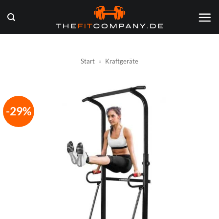
Zum
Inhalt
springen
Start
»
Kraftgeräte
-29%