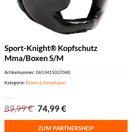
Sport-Knight® Kopfschutz
Mma/Boxen S/M
Artikelnummer:
0653415037040
Kategorie:
Boxen & Kampfsport
Ursprünglicher
Aktueller
89,99
€
74,99
€
Preis
Preis
war:
ist:
ZUM PARTNERSHOP