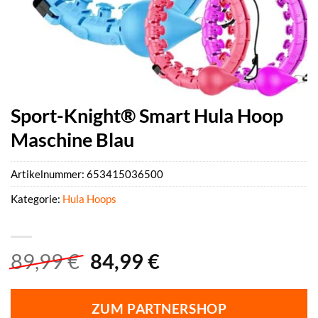
Sport-Knight® Smart Hula Hoop
Maschine Blau
Artikelnummer:
653415036500
Kategorie:
Hula Hoops
Ursprünglicher
Aktueller
89,99
€
84,99
€
Preis
Preis
war:
ist:
ZUM PARTNERSHOP