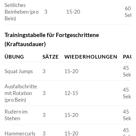
Seitliches
60
Beinheben (pro
3
15-20
Seku
Bein)
Trainingstabelle für Fortgeschrittene
(Kraftausdauer)
ÜBUNG
SÄTZE
WIEDERHOLUNGEN
PAU
45
Squat Jumps
3
15-20
Seku
Ausfallschritte
45
mit Rotation
3
12-15
Seku
(pro Bein)
Rudern im
45
3
15-20
Stehen
Seku
45
Hammercurls
3
15-20