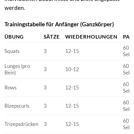
werden.
Trainingstabelle für Anfänger (Ganzkörper)
ÜBUNG
SÄTZE
WIEDERHOLUNGEN
PAU
60
Squats
3
12-15
Seku
Lunges (pro
60
3
10-12
Bein)
Seku
60
Rows
3
12-15
Seku
60
Bizepscurls
3
12-15
Seku
60
Trizepsdrücken
3
12-15
Seku