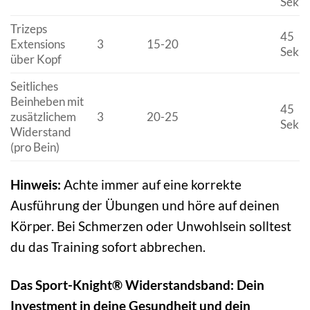
Seku
Trizeps
45
Extensions
3
15-20
Seku
über Kopf
Seitliches
Beinheben mit
45
zusätzlichem
3
20-25
Seku
Widerstand
(pro Bein)
Hinweis:
Achte immer auf eine korrekte
Ausführung der Übungen und höre auf deinen
Körper. Bei Schmerzen oder Unwohlsein solltest
du das Training sofort abbrechen.
Das Sport-Knight® Widerstandsband: Dein
Investment in deine Gesundheit und dein