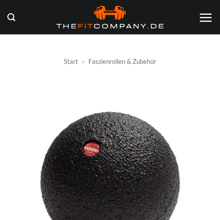
Zum
Inhalt
springen
Start
»
Faszienrollen & Zubehör