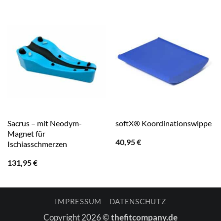
Sacrus – mit Neodym-
softX® Koordinationswippe
Magnet für
40,95
€
Ischiasschmerzen
131,95
€
IMPRESSUM
DATENSCHUTZ
Copyright 2026 ©
thefitcompany.de