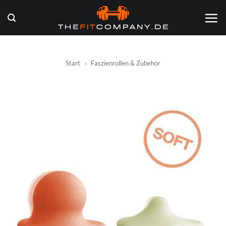
Zum
Inhalt
springen
Start
»
Faszienrollen & Zubehör