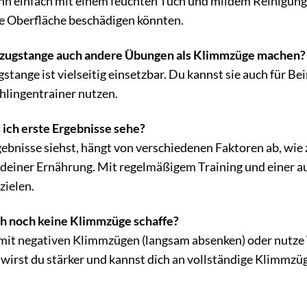
n einfach mit einem feuchten Tuch und mildem Reinigungs
ie Oberfläche beschädigen könnten.
mzugstange auch andere Übungen als Klimmzüge machen?
stange ist vielseitig einsetzbar. Du kannst sie auch für B
hlingentrainer nutzen.
s ich erste Ergebnisse sehe?
rgebnisse siehst, hängt von verschiedenen Faktoren ab, wie 
d deiner Ernährung. Mit regelmäßigem Training und einer
zielen.
h noch keine Klimmzüge schaffe?
mit negativen Klimmzügen (langsam absenken) oder nutze
t wirst du stärker und kannst dich an vollständige Klimmzü