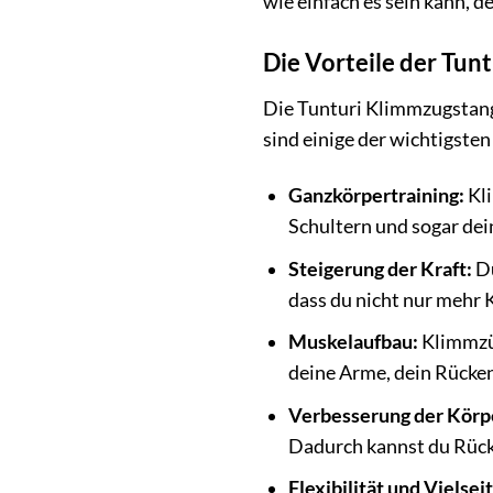
wie einfach es sein kann, de
Die Vorteile der Tun
Die Tunturi Klimmzugstange
sind einige der wichtigsten
Ganzkörpertraining:
Kli
Schultern und sogar dei
Steigerung der Kraft:
Du
dass du nicht nur mehr 
Muskelaufbau:
Klimmzüg
deine Arme, dein Rücken
Verbesserung der Körp
Dadurch kannst du Rück
Flexibilität und Vielseit