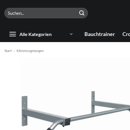
Zum
Suchen
Inhalt
nach:
springen
Bauchtrainer
Cro
Alle Kategorien
Start
»
Klimmzugstangen