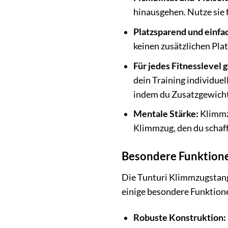
hinausgehen. Nutze sie 
Platzsparend und einfac
keinen zusätzlichen Plat
Für jedes Fitnesslevel 
dein Training individue
indem du Zusatzgewich
Mentale Stärke:
Klimmzü
Klimmzug, den du schaff
Besondere Funktione
Die Tunturi Klimmzugstange
einige besondere Funktion
Robuste Konstruktion: