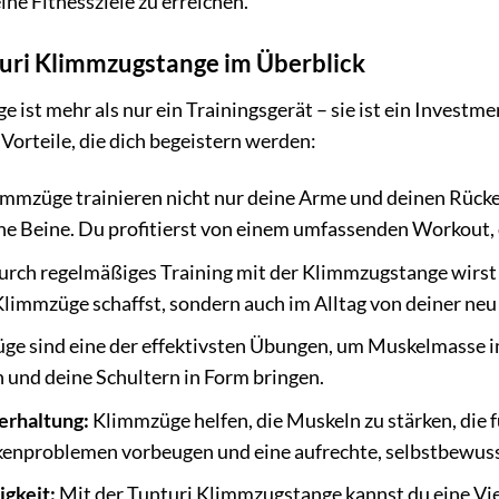
ine Fitnessziele zu erreichen.
turi Klimmzugstange im Überblick
 ist mehr als nur ein Trainingsgerät – sie ist ein Investm
 Vorteile, die dich begeistern werden:
mmzüge trainieren nicht nur deine Arme und deinen Rück
ne Beine. Du profitierst von einem umfassenden Workout, d
rch regelmäßiges Training mit der Klimmzugstange wirst du
Klimmzüge schaffst, sondern auch im Alltag von deiner neu
e sind eine der effektivsten Übungen, um Muskelmasse im
 und deine Schultern in Form bringen.
erhaltung:
Klimmzüge helfen, die Muskeln zu stärken, die f
enproblemen vorbeugen und eine aufrechte, selbstbewus
igkeit:
Mit der Tunturi Klimmzugstange kannst du eine Vi