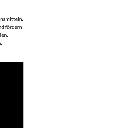
ensmitteln.
nd fördern
ien.
,