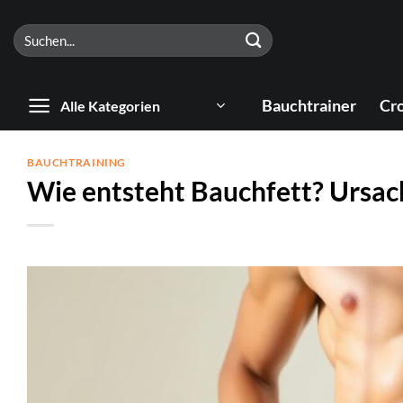
Zum
Suchen
Inhalt
nach:
springen
Bauchtrainer
Cro
Alle Kategorien
BAUCHTRAINING
Wie entsteht Bauchfett? Ursa