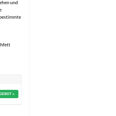
tehen und
e
 bestimmte
hfett
GEBOT »