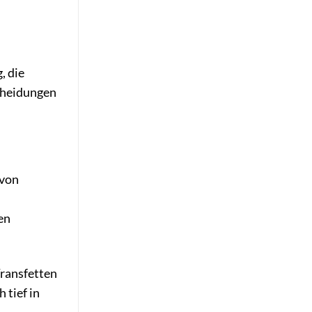
, die
cheidungen
 von
en
Transfetten
 tief in