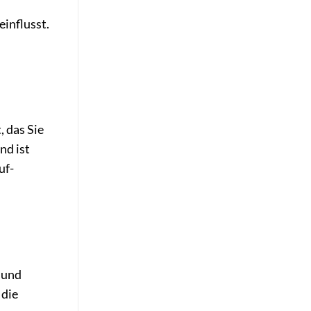
einflusst.
, das Sie
nd ist
uf-
 und
 die