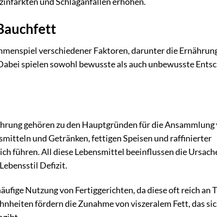
zinfarkten und Schlaganfällen erhöhen.
Bauchfett
mmenspiel verschiedener Faktoren, darunter die Ernährung
 Dabei spielen sowohl bewusste als auch unbewusste Ents
nährung gehören zu den Hauptgründen für die Ansammlung
mitteln und Getränken, fettigen Speisen und raffinierter
h führen. All diese Lebensmittel beeinflussen die Ursach
Lebensstil Defizit.
ufige Nutzung von Fertiggerichten, da diese oft reich an 
eiten fördern die Zunahme von viszeralem Fett, das sich