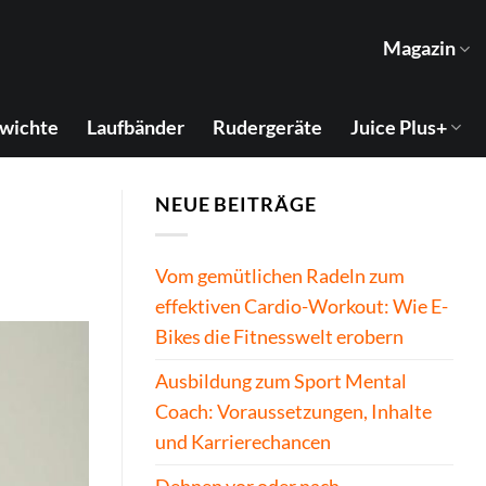
Magazin
wichte
Laufbänder
Rudergeräte
Juice Plus+
NEUE BEITRÄGE
Vom gemütlichen Radeln zum
effektiven Cardio-Workout: Wie E-
Bikes die Fitnesswelt erobern
Ausbildung zum Sport Mental
Coach: Voraussetzungen, Inhalte
und Karrierechancen