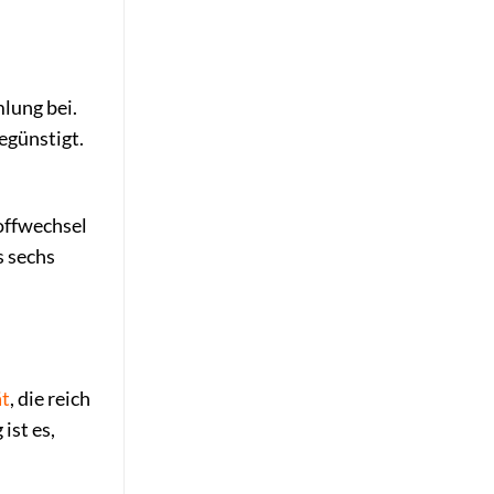
lung bei.
egünstigt.
toffwechsel
s sechs
ät
, die reich
ist es,