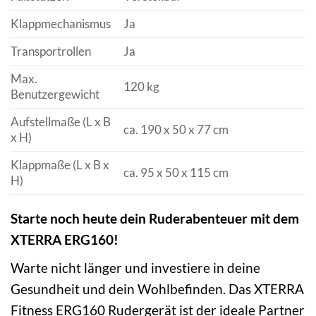
Klappmechanismus
Ja
Transportrollen
Ja
Max.
120 kg
Benutzergewicht
Aufstellmaße (L x B
ca. 190 x 50 x 77 cm
x H)
Klappmaße (L x B x
ca. 95 x 50 x 115 cm
H)
Starte noch heute dein Ruderabenteuer mit dem
XTERRA ERG160!
Warte nicht länger und investiere in deine
Gesundheit und dein Wohlbefinden. Das XTERRA
Fitness ERG160 Rudergerät ist der ideale Partner