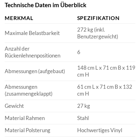
Technische Daten im Überblick
MERKMAL
SPEZIFIKATION
272 kg (inkl.
Maximale Belastbarkeit
Benutzergewicht)
Anzahl der
6
Rückenlehnenpositionen
148 cm L x 71 cm B x 119
Abmessungen (aufgebaut)
cm H
Abmessungen
61 cm L x 71 cm B x 132
(zusammengeklappt)
cm H
Gewicht
27 kg
Material Rahmen
Stahl
Material Polsterung
Hochwertiges Vinyl