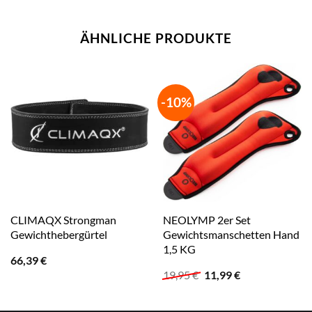
ÄHNLICHE PRODUKTE
-10%
CLIMAQX Strongman
NEOLYMP 2er Set
Gewichthebergürtel
Gewichtsmanschetten Hand
1,5 KG
66,39
€
Ursprünglicher
Aktueller
19,95
€
11,99
€
Preis
Preis
war:
ist:
19,95 €
11,99 €.