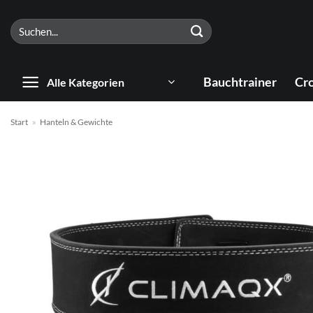
Zum
Suchen
Inhalt
nach:
springen
Bauchtrainer
Cro
Alle Kategorien
Start
»
Hanteln & Gewichte