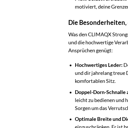
motiviert, deine Grenz
Die Besonderheiten
Was den CLIMAQX Strongma
und die hochwertige Verarb
Ansprüchen genügt:
Hochwertiges Leder:
De
und dir jahrelang treue 
komfortablen Sitz.
Doppel-Dorn-Schnalle a
leicht zu bedienen und h
Sorgen um das Verrutsc
Optimale Breite und Di
einzuschränken. Er ist b