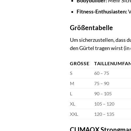
Bodybuilder:
Mehr Sich
Fitness-Enthusiasten:
V
Größentabelle
Um sicherzustellen, dass du
den Gürtel tragen wirst (i
GRÖSSE
TAILLENUMFAN
S
60 – 75
M
75 – 90
L
90 – 105
XL
105 – 120
XXL
120 – 135
CLIMAQX Strongman G