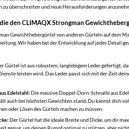
en zu überschreiten und neue Herausforderungen anzuneh
, die den CLIMAQX Strongman Gewichtheberg
n Gewichthebergürtel von anderen Gürteln auf dem Mark
eitung. Wir haben bei der Entwicklung auf jedes Detail gea
r Gürtel ist aus robustem, langlebigem Leder gefertigt, d
Dienste leisten wird. Das Leder passt sich mit der Zeit dei
us Edelstahl:
Die massive Doppel-Dorn-Schnalle aus Edelsta
ält auch bei höchsten Gewichten stand. Du kannst dich voll
hen oder Lösen des Gürtels machen zu müssen.
cke:
Der Gürtel hat die ideale Breite und Dicke, um dir ma
reit genug, um deinen Rumpf optimal zu stützen, aber nich