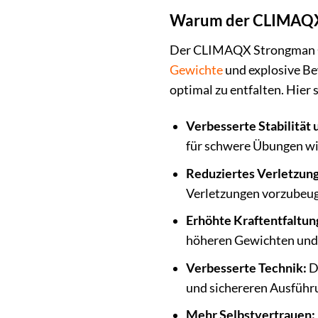
Warum der CLIMAQX 
Der CLIMAQX Strongman Gew
Gewichte
und explosive Bew
optimal zu entfalten. Hier 
Verbesserte Stabilität
für schwere Übungen wi
Reduziertes Verletzung
Verletzungen vorzubeuge
Erhöhte Kraftentfaltun
höheren Gewichten und 
Verbesserte Technik:
De
und sichereren Ausführ
Mehr Selbstvertrauen: