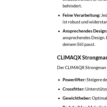
behindert.
Feine Verarbeitung:
Jed
ist robust und widerstan
Ansprechendes Design
ansprechendes Design. E
deinem Stil passt.
CLIMAQX Strongman G
Der CLIMAQX Strongman Gew
Powerlifter:
Steigere d
Crossfitter:
Unterstützu
Gewichtheber:
Optimale