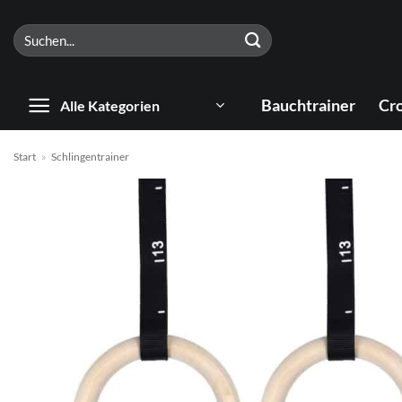
Zum
Suchen
Inhalt
nach:
springen
Bauchtrainer
Cro
Alle Kategorien
Start
»
Schlingentrainer