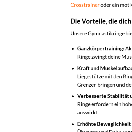
Crosstrainer
oder ein motiv
Die Vorteile, die dic
Unsere Gymnastikringe biet
Ganzkörpertraining:
Akt
Ringe zwingt deine Musk
Kraft und Muskelaufba
Liegestütze mit den Rin
Grenzen bringen und de
Verbesserte Stabilität 
Ringe erfordern ein hoh
auswirkt.
Erhöhte Beweglichkeit u