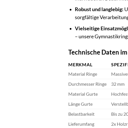
Robust und langlebig:
U
sorgfältige Verarbeitun
Vielseitige Einsatzmögl
– unsere Gymnastikringe
Technische Daten im
MERKMAL
SPEZI
Material Ringe
Massive
Durchmesser Ringe
32 mm
Material Gurte
Hochfes
Länge Gurte
Verstell
Belastbarkeit
Bis zu 2
Lieferumfang
2x Holzr