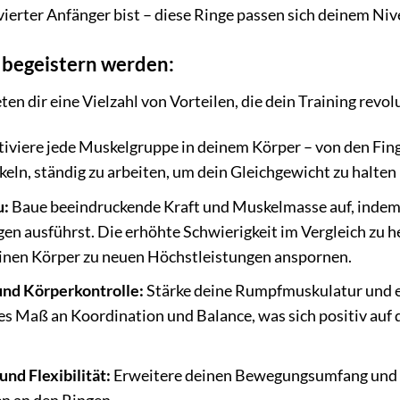
ierter Anfänger bist – diese Ringe passen sich deinem Niv
h begeistern werden:
en dir eine Vielzahl von Vorteilen, die dein Training revo
iviere jede Muskelgruppe in deinem Körper – von den Finge
eln, ständig zu arbeiten, um dein Gleichgewicht zu halte
u:
Baue beeindruckende Kraft und Muskelmasse auf, indem
gen ausführst. Die erhöhte Schwierigkeit im Vergleich zu
inen Körper zu neuen Höchstleistungen anspornen.
und Körperkontrolle:
Stärke deine Rumpfmuskulatur und e
es Maß an Koordination und Balance, was sich positiv auf 
nd Flexibilität:
Erweitere deinen Bewegungsumfang und ve