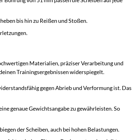
 Bohrung von 51 mm passen die Scheiben auf jede
heben bis hin zu Reißen und Stoßen.
rletzungen.
chwertigen Materialien, präziser Verarbeitung und
 deinen Trainingsergebnissen widerspiegelt.
derstandsfähig gegen Abrieb und Verformung ist. Das
 eine genaue Gewichtsangabe zu gewährleisten. So
rbiegen der Scheiben, auch bei hohen Belastungen.