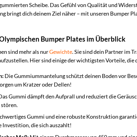
 gummierten Scheibe. Das Gefühl von Qualität und Widerst
ng bringt dich deinem Ziel näher – mit unseren Bumper Plat
r Olympischen Bumper Plates im Überblick
en sind mehr als nur
Gewichte
. Sie sind dein Partner im T
ufzustellen. Hier sind einige der wichtigsten Vorteile, di
n:
Die Gummiummantelung schützt deinen Boden vor Beschä
orgen um Kratzer oder Dellen!
as Gummi dämpft den Aufprall und reduziert die Geräuschk
 stören.
hwertiges Gummi und eine robuste Konstruktion garantier
 Investition, die sich auszahlt!