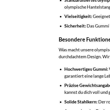
Standardisiertes olym
olympische Hantelstang
Vielseitigkeit:
Geeignet 
Sicherheit:
Das Gummi bi
Besondere Funktione
Was macht unsere olympisc
durchdachtem Design. Wir s
Hochwertiges Gummi:
garantiert eine lange L
Präzise Gewichtsangab
kannst du dich voll und 
Solide Stahlkern:
Der ro