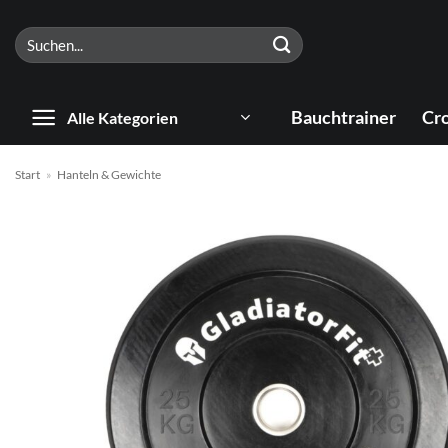
Zum
Suchen
Inhalt
nach:
springen
Bauchtrainer
Cro
Alle Kategorien
Start
»
Hanteln & Gewichte