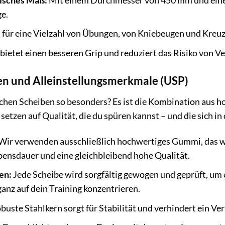
pisches Maß:
Mit einem Durchmesser von 450 mm und einer
e.
für eine Vielzahl von Übungen, von Kniebeugen und Kreuz
etet einen besseren Grip und reduziert das Risiko von Ve
n und Alleinstellungsmerkmale (USP)
hen Scheiben so besonders? Es ist die Kombination aus ho
etzen auf Qualität, die du spüren kannst – und die sich in
Wir verwenden ausschließlich hochwertiges Gummi, das wi
ebensdauer und eine gleichbleibend hohe Qualität.
en:
Jede Scheibe wird sorgfältig gewogen und geprüft, um
ganz auf dein Training konzentrieren.
buste Stahlkern sorgt für Stabilität und verhindert ein Ve