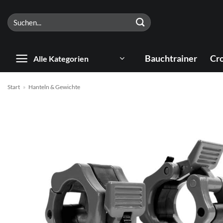
Zum
Suchen
Inhalt
nach:
springen
Bauchtrainer
Cro
Alle Kategorien
Start
»
Hanteln & Gewichte