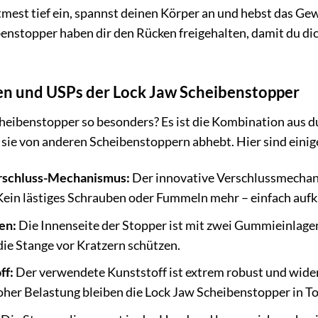
tmest tief ein, spannst deinen Körper an und hebst das Gew
benstopper haben dir den Rücken freigehalten, damit du dic
n und USPs der Lock Jaw Scheibenstopper
heibenstopper so besonders? Es ist die Kombination aus 
sie von anderen Scheibenstoppern abhebt. Hier sind eini
erschluss-Mechanismus:
Der innovative Verschlussmechani
Kein lästiges Schrauben oder Fummeln mehr – einfach aufkl
en:
Die Innenseite der Stopper ist mit zwei Gummieinlagen 
die Stange vor Kratzern schützen.
ff:
Der verwendete Kunststoff ist extrem robust und wider
her Belastung bleiben die Lock Jaw Scheibenstopper in T