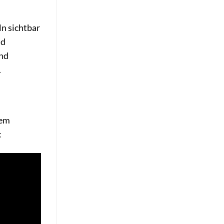
ln sichtbar
nd
und
.
nem
: