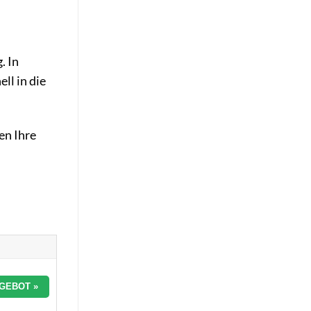
. In
ll in die
en Ihre
GEBOT »