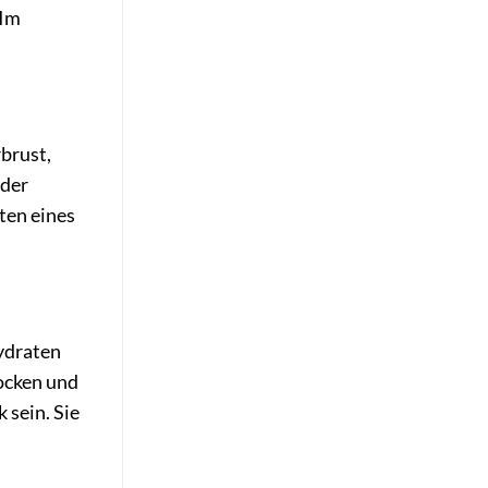
 Im
brust,
 der
lten eines
ydraten
ocken und
 sein. Sie