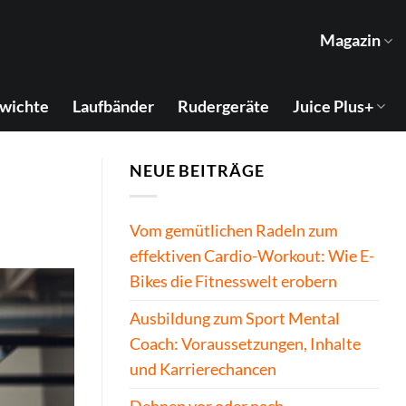
Magazin
wichte
Laufbänder
Rudergeräte
Juice Plus+
NEUE BEITRÄGE
Vom gemütlichen Radeln zum
effektiven Cardio-Workout: Wie E-
Bikes die Fitnesswelt erobern
Ausbildung zum Sport Mental
Coach: Voraussetzungen, Inhalte
und Karrierechancen