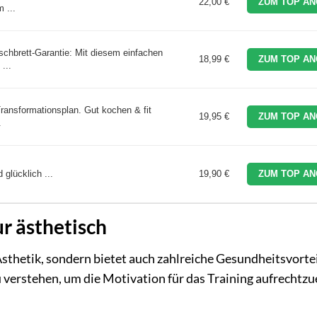
22,00 €
ZUM TOP AN
 ...
chbrett-Garantie: Mit diesem einfachen
18,99 €
ZUM TOP AN
...
Transformationsplan. Gut kochen & fit
19,95 €
ZUM TOP AN
.
 glücklich ...
19,90 €
ZUM TOP AN
r ästhetisch
Ästhetik, sondern bietet auch zahlreiche Gesundheitsvorteil
 verstehen, um die Motivation für das Training aufrechtzu