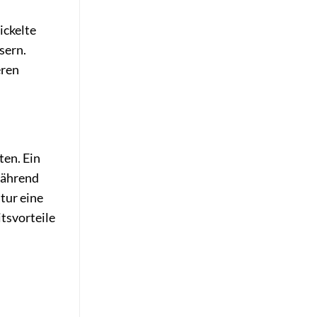
ickelte
sern.
eren
ten. Ein
 während
tur eine
tsvorteile