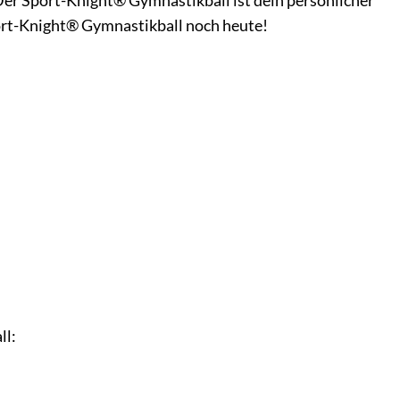
 Der Sport-Knight® Gymnastikball ist dein persönlicher
port-Knight® Gymnastikball noch heute!
ll: