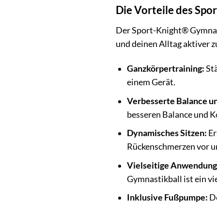
Die Vorteile des Spo
Der Sport-Knight® Gymnastik
und deinen Alltag aktiver z
Ganzkörpertraining:
Stä
einem Gerät.
Verbesserte Balance un
besseren Balance und Ko
Dynamisches Sitzen:
Er
Rückenschmerzen vor un
Vielseitige Anwendung
Gymnastikball ist ein vi
Inklusive Fußpumpe:
De