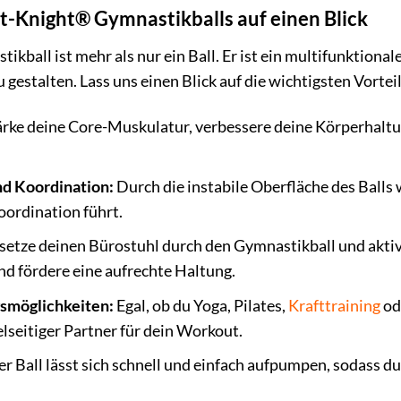
rt-Knight® Gymnastikballs auf einen Blick
ball ist mehr als nur ein Ball. Er ist ein multifunktionale
u gestalten. Lass uns einen Blick auf die wichtigsten Vortei
rke deine Core-Muskulatur, verbessere deine Körperhaltu
d Koordination:
Durch die instabile Oberfläche des Balls
ordination führt.
setze deinen Bürostuhl durch den Gymnastikball und akti
d fördere eine aufrechte Haltung.
smöglichkeiten:
Egal, ob du Yoga, Pilates,
Krafttraining
od
elseitiger Partner für dein Workout.
r Ball lässt sich schnell und einfach aufpumpen, sodass d