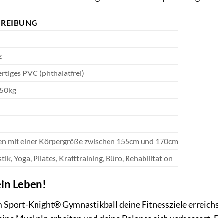
HREIBUNG
z
tiges PVC (phthalatfrei)
250kg
en mit einer Körpergröße zwischen 155cm und 170cm
ik, Yoga, Pilates, Krafttraining, Büro, Rehabilitation
ein Leben!
dem Sport-Knight® Gymnastikball deine Fitnessziele erreic