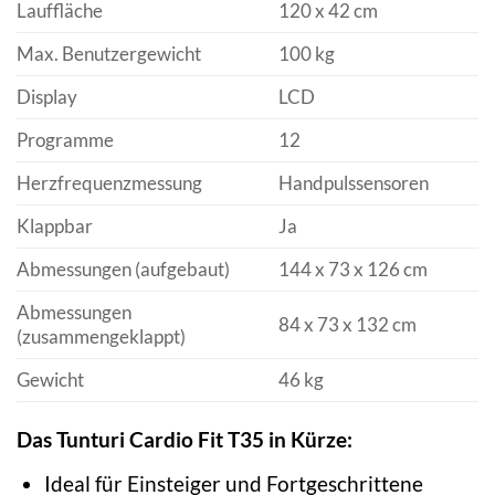
Lauffläche
120 x 42 cm
Max. Benutzergewicht
100 kg
Display
LCD
Programme
12
Herzfrequenzmessung
Handpulssensoren
Klappbar
Ja
Abmessungen (aufgebaut)
144 x 73 x 126 cm
Abmessungen
84 x 73 x 132 cm
(zusammengeklappt)
Gewicht
46 kg
Das Tunturi Cardio Fit T35 in Kürze:
Ideal für Einsteiger und Fortgeschrittene