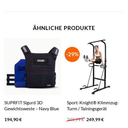
ÄHNLICHE PRODUKTE
-29%
SUPRFIT Sigurd 3D
Sport-Knight® Klimmzug-
Gewichtsweste – Navy Blue
Turm / Tainingsgerät
Ursprünglicher
Aktueller
194,90
€
349,99
€
249,99
€
Preis
Preis