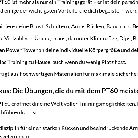
60 ist mehr als nur ein Trainingsgerät – er ist dein persö
nd einige der wichtigsten Vorteile, die dich begeistern wer
iniere deine Brust, Schultern, Arme, Rücken, Bauch und Bei
e Vielzahl von Übungen aus, darunter Klimmzüge, Dips, Be
n Power Tower an deine individuelle Körpergröße und dein
 das Training zu Hause, auch wenn du wenig Platz hast.
tigt aus hochwertigen Materialien für maximale Sicherhei
kus: Die Übungen, die du mit dem PT60 meist
60 eröffnet dir eine Welt voller Trainingsmöglichkeiten. H
chführen kannst:
isziplin für einen starken Rücken und beeindruckende Arme. 
uskelgruppen.