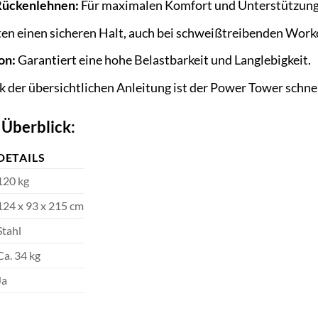
Rückenlehnen:
Für maximalen Komfort und Unterstützung 
en einen sicheren Halt, auch bei schweißtreibenden Work
on:
Garantiert eine hohe Belastbarkeit und Langlebigkeit.
 der übersichtlichen Anleitung ist der Power Tower schnel
 Überblick:
DETAILS
120 kg
124 x 93 x 215 cm
Stahl
Ca. 34 kg
Ja