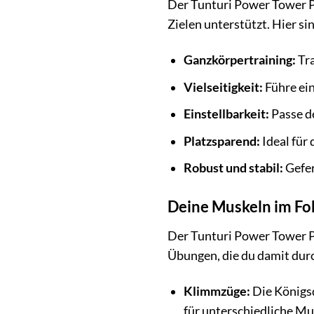
Der Tunturi Power Tower PT
Zielen unterstützt. Hier si
Ganzkörpertraining:
Tra
Vielseitigkeit:
Führe ein
Einstellbarkeit:
Passe de
Platzsparend:
Ideal für
Robust und stabil:
Gefer
Deine Muskeln im Fo
Der Tunturi Power Tower PT
Übungen, die du damit dur
Klimmzüge:
Die Königsd
für unterschiedliche M