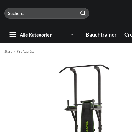
Zum
Suchen
Inhalt
nach:
springen
Bauchtrainer
Cro
Alle Kategorien
Start
»
Kraftgeräte