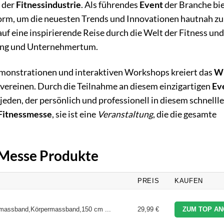
s der
Fitnessindustrie
. Als führendes
Event
der Branche bie
form, um die neuesten Trends und Innovationen hautnah zu
f eine inspirierende Reise durch die Welt der Fitness und
dung und Unternehmertum.
monstrationen und interaktiven Workshops kreiert das
W
vereinen. Durch die Teilnahme an diesem einzigartigen
Ev
jeden, der persönlich und professionell in diesem schnelll
Fitnessmesse
, sie ist eine
Veranstaltung
, die die gesamte
s Messe Produkte
PREIS
KAUFEN
assband,Körpermassband,150 cm ...
29,99 €
ZUM TOP AN