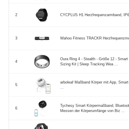
CYCPLUS H1 Herzfrequenzarmband, IP67,
2
Wahoo Fitness TRACKR Herzfrequenzmoni
3
Oura Ring 4 - Stealth - Größe 12 - Smart
4
Sizing Kit | Sleep Tracking Wea ...
arboleaf Maßband Körper mit App, Smar
5
...
Tychesy Smart Körpermaßband, Bluetooth
6
Messen der Körperumfänge von Biz ...