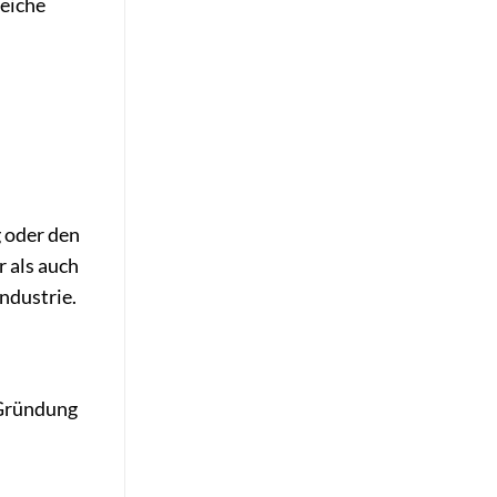
reiche
g oder den
 als auch
industrie.
 Gründung