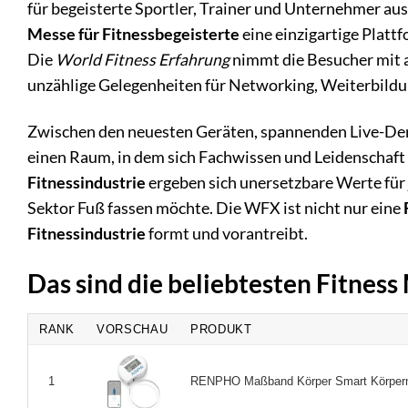
für begeisterte Sportler, Trainer und Unternehmer au
Messe für Fitnessbegeisterte
eine einzigartige Platt
Die
World Fitness Erfahrung
nimmt die Besucher mit au
unzählige Gelegenheiten für Networking, Weiterbil
Zwischen den neuesten Geräten, spannenden Live-De
einen Raum, in dem sich Fachwissen und Leidenschaft 
Fitnessindustrie
ergeben sich unersetzbare Werte für 
Sektor Fuß fassen möchte. Die WFX ist nicht nur eine
Fitnessindustrie
formt und vorantreibt.
Das sind die beliebtesten Fitnes
RANK
VORSCHAU
PRODUKT
RENPHO Maßband Körper Smart Körperm
1