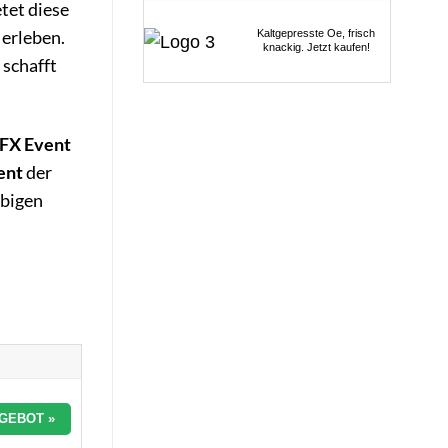
tet diese
 erleben.
Kaltgepresste Oe, frisch
knackig. Jetzt kaufen!
 schafft
FX Event
ent
der
ebigen
GEBOT »