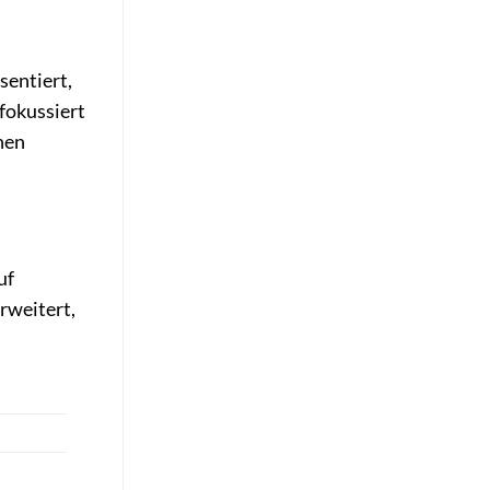
sentiert,
fokussiert
hen
uf
rweitert,