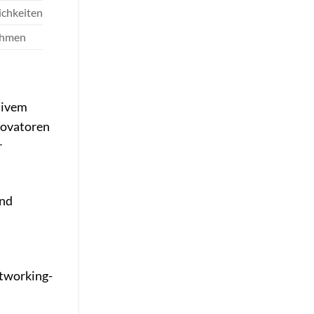
ichkeiten
ahmen
tivem
novatoren
r
und
etworking-