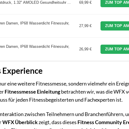
druck, 1.32" AMOLED Gesundheitsuhr ...
69,99 €
ZUM TOP AN
ren Damen, IP68 Wasserdicht Fitnessuhr,
27,99 €
ZUM TOP AN
ren Damen, IP68 Wasserdicht Fitnessuhr,
26,99 €
ZUM TOP AN
s Experience
nur eine weitere Fitnessmesse, sondern vielmehr ein Ereign
er
Fitnessmesse Einleitung
betrachten wir, was die WFX 
s für jeden Fitnessbegeisterten und Fachexperten ist.
Interaktion zwischen Teilnehmern und Branchenführern, 
er
WFX Überblick
zeigt, dass dieses
Fitness Community Er