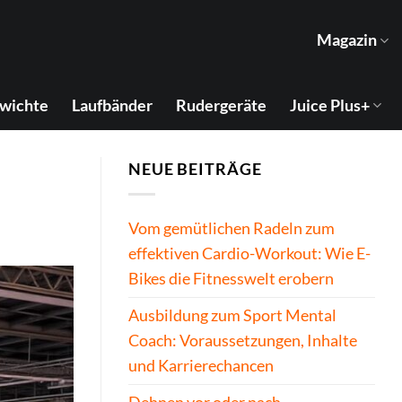
Magazin
wichte
Laufbänder
Rudergeräte
Juice Plus+
NEUE BEITRÄGE
Vom gemütlichen Radeln zum
effektiven Cardio-Workout: Wie E-
Bikes die Fitnesswelt erobern
Ausbildung zum Sport Mental
Coach: Voraussetzungen, Inhalte
und Karrierechancen