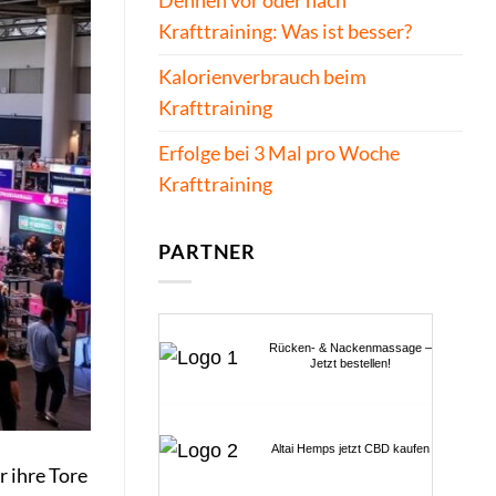
Dehnen vor oder nach
Krafttraining: Was ist besser?
Kalorienverbrauch beim
Krafttraining
Erfolge bei 3 Mal pro Woche
Krafttraining
PARTNER
Rücken- & Nackenmassage –
Jetzt bestellen!
Altai Hemps jetzt CBD kaufen
r ihre Tore