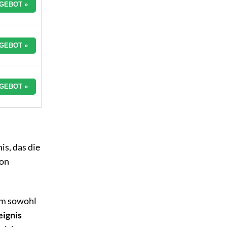
GEBOT »
GEBOT »
GEBOT »
is, das die
von
um sowohl
eignis