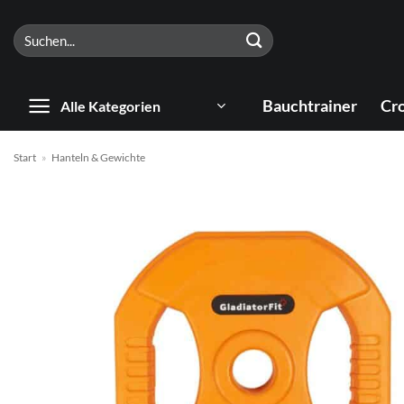
Zum
Suchen
Inhalt
nach:
springen
Bauchtrainer
Cro
Alle Kategorien
Start
»
Hanteln & Gewichte