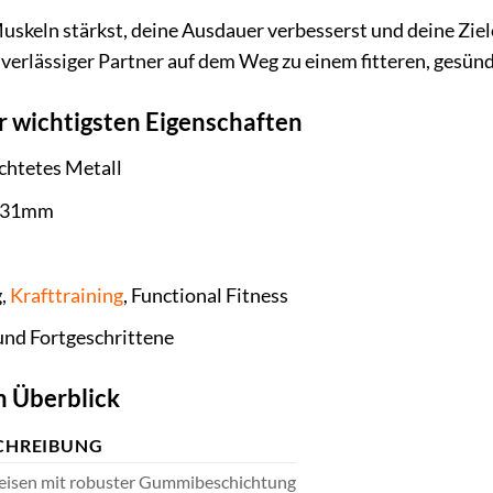
e Muskeln stärkst, deine Ausdauer verbesserst und deine Z
 zuverlässiger Partner auf dem Weg zu einem fitteren, gesü
r wichtigsten Eigenschaften
chtetes Metall
: 31mm
g,
Krafttraining
, Functional Fitness
und Fortgeschrittene
m Überblick
CHREIBUNG
eisen mit robuster Gummibeschichtung