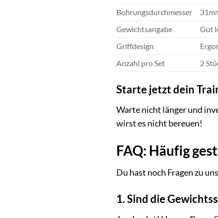
Bohrungsdurchmesser
31m
Gewichtsangabe
Gut l
Griffdesign
Ergon
Anzahl pro Set
2 Stü
Starte jetzt dein Trai
Warte nicht länger und inv
wirst es nicht bereuen!
FAQ: Häufig ges
Du hast noch Fragen zu un
1. Sind die Gewichts