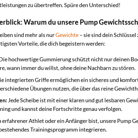
leistungen zu übertreffen. Spüre den Unterschied!
berblick: Warum du unsere Pump Gewichtssche
iben sind mehr als nur
Gewichte
– sie sind dein Schlüsse
htigsten Vorteile, die dich begeistern werden:
Die hochwertige Gummierung schützt nicht nur deinen Bo
re, wann immer du willst, ohne deine Nachbarn zu stören.
e integrierten Griffe ermöglichen ein sicheres und komfor
 verschiedene Übungen nutzen, die über das reine Gewicht
en:
Jede Scheibe ist mit einer klaren und gut lesbaren Ge
ining und kannst deine Fortschritte genau verfolgen.
 erfahrener Athlet oder ein Anfänger bist, unsere Pump Gew
in bestehendes Trainingsprogramm integrieren.