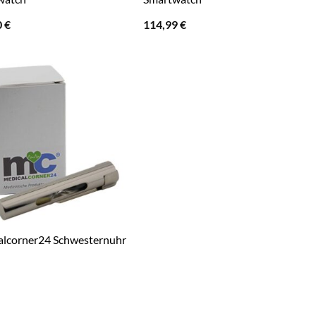
0
€
114,99
€
alcorner24 Schwesternuhr