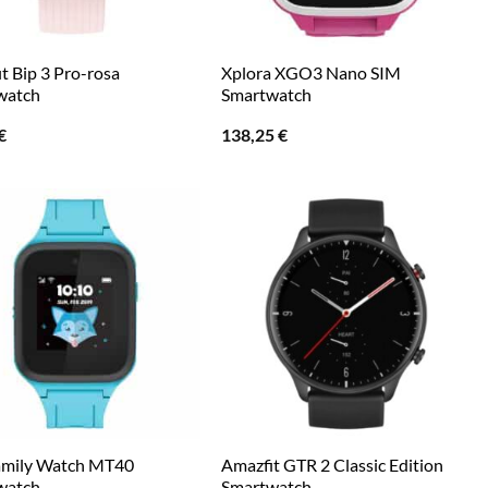
t Bip 3 Pro-rosa
Xplora XGO3 Nano SIM
watch
Smartwatch
€
138,25
€
amily Watch MT40
Amazfit GTR 2 Classic Edition
watch
Smartwatch