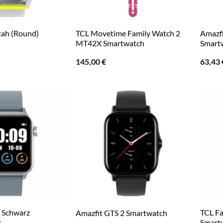
tah (Round)
TCL Movetime Family Watch 2
Amazfi
MT42X Smartwatch
Smart
145,00
€
63,43
 Schwarz
TCL F
Amazfit GTS 2 Smartwatch
r
Smart