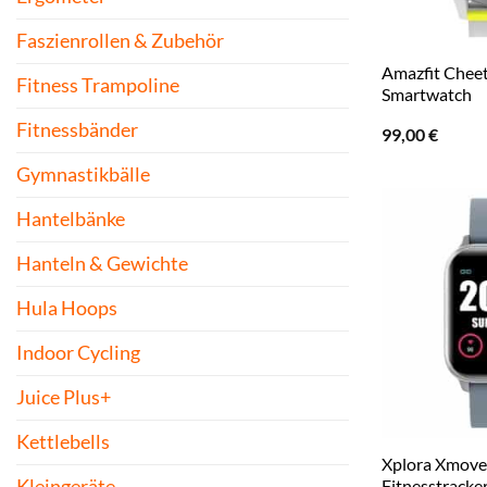
Faszienrollen & Zubehör
Amazfit Chee
Fitness Trampoline
Smartwatch
Fitnessbänder
99,00
€
Gymnastikbälle
Hantelbänke
Hanteln & Gewichte
Hula Hoops
Indoor Cycling
Juice Plus+
Kettlebells
Xplora Xmove
Fitnesstracke
Kleingeräte