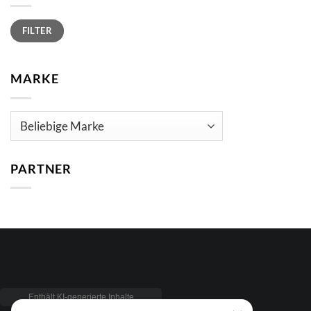
Min.
Max.
FILTER
Preis
Preis
MARKE
PARTNER