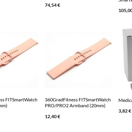
74,54
€
105,0
ss FITSmartWatch
360GradFitness FITSmartWatch
Medic
mm)
PRO/PRO2 Armband (20mm)
3,82
€
12,40
€