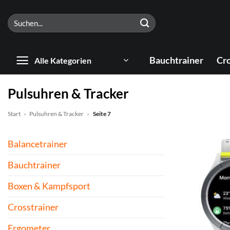
Zum
Suchen
Inhalt
nach:
springen
Bauchtrainer
Cro
Alle Kategorien
Pulsuhren & Tracker
Start
»
Pulsuhren & Tracker
»
Seite 7
Balancetrainer
Bauchtrainer
Boxen & Kampfsport
Crosstrainer
Ergometer