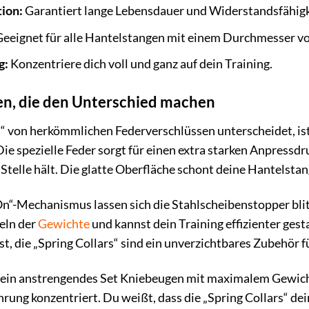
ion:
Garantiert lange Lebensdauer und Widerstandsfähigk
eeignet für alle Hantelstangen mit einem Durchmesser 
g:
Konzentriere dich voll und ganz auf dein Training.
n, die den Unterschied machen
s“ von herkömmlichen Federverschlüssen unterscheidet, i
 Die spezielle Feder sorgt für einen extra starken Anpress
Stelle hält. Die glatte Oberfläche schont deine Hantelsta
On“-Mechanismus lassen sich die Stahlscheibenstopper bli
eln der
Gewichte
und kannst dein Training effizienter gesta
t, die „Spring Collars“ sind ein unverzichtbares Zubehör f
rst ein anstrengendes Set Kniebeugen mit maximalem Gewich
hrung konzentriert. Du weißt, dass die „Spring Collars“ de