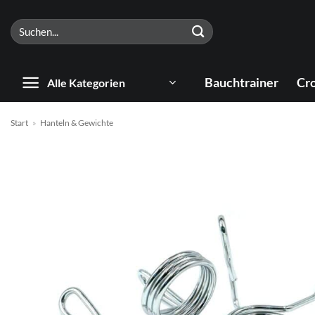
Zum
Suchen
Inhalt
nach:
springen
Bauchtrainer
Cro
Alle Kategorien
Start
»
Hanteln & Gewichte