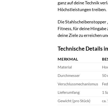
ganz auf deine Technik ver
Höchstleistungen treiben.
Die Stahlscheibenstopper „S
Fitness, für deine Hingabe
deine Ziele zu erreichen u
Technische Details i
MERKMAL
BE
Material
Hoc
Durchmesser
50 
Verschlussmechanismus
Fed
Lieferumfang
1 S
Gewicht (pro Stück)
ca.