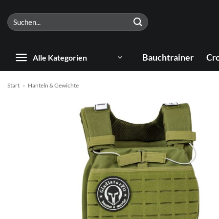
Zum
Suchen
Inhalt
nach:
springen
Bauchtrainer
Cro
Alle Kategorien
Start
»
Hanteln & Gewichte