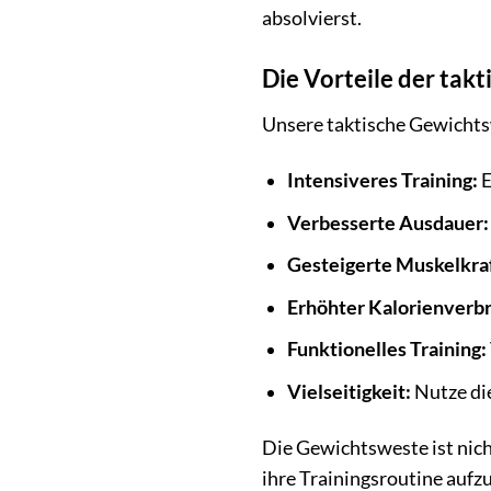
absolvierst.
Die Vorteile der tak
Unsere taktische Gewichtsw
Intensiveres Training:
E
Verbesserte Ausdauer:
Gesteigerte Muskelkraf
Erhöhter Kalorienverb
Funktionelles Training:
Vielseitigkeit:
Nutze die
Die Gewichtsweste ist nich
ihre Trainingsroutine aufz