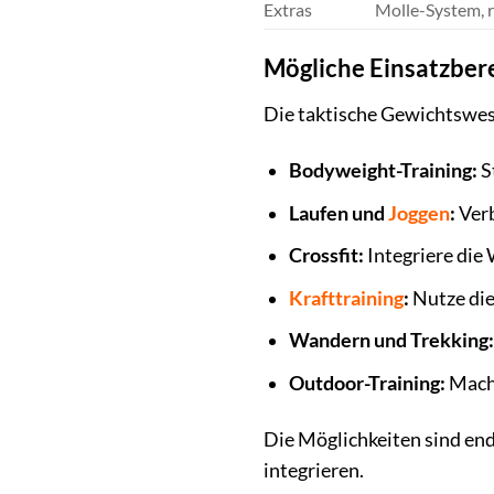
Extras
Molle-System, 
Mögliche Einsatzber
Die taktische Gewichtswest
Bodyweight-Training:
S
Laufen und
Joggen
:
Verb
Crossfit:
Integriere die
Krafttraining
:
Nutze die
Wandern und Trekking:
Outdoor-Training:
Mache
Die Möglichkeiten sind end
integrieren.